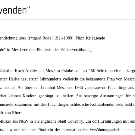
wenden“
fentlichung über Irmgard Rode (1911-1989): Nach Kriegsende
nde“ in Meschede und Pionierin der Völkerversöhnung
s Christine Koch-Archiv am Museum Eslohe auf fast 150 Seiten an eine außer
ten Hälfte des letzten Jahrhunderts vielleicht die bekannteste Frau von Mesc
hede an. Als über den Bahnhof Meschede 1946 viele tausend Flüchtlinge aus
rei kleinen Kindern gedrängt, zu helfen. Sie besorgte Ausstattungen für d
isierte zusammen mit den Flüchtlingen schlesische Kulturabende. Sehr bald ini
ft von Eltern.
itiker aus NRW in die englische Stadt Coventry, um dort Erfahrungen mit ein
gezeit wurde sie eine Pionierin der internationalen Versöhnungsarbeit un