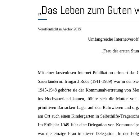
„Das Leben zum Guten 
Veröffentlicht in Archiv 2015
Umfangreiche Internetveröf
„Frau der ersten Stu
Mit einer kostenlosen Internet-Publikation erinnert da
Sauerländerin: Irmgard Rode (1911-1989) war in der zwei
1945-1948 gehörte sie der Kommunalvertretung von Mesc
ins Hochsauerland kamen, fühlte sich die Mutter von d
primitiven Barracken-Lager auf den Ruhrwiesen und organ
am Ort auch einen Kindergarten in Selbsthilfe-Trägerscha
Im Frühjahr 1949 fuhr eine Delegation von Kommunalpol
war die einzige Frau in dieser Delegation. In der Fol