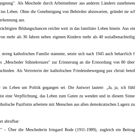
gegnung“. Als Meschede durch Arbeitnehmer aus anderen Ländern zunehmend 
“ ins Leben. Ohne die Genehmigung von Behörden abzuwarten, gründet sie schl
erkennung aus.
ächtigten Bildungschancen reichte weit in das familiäre Leben hinein. Aus ein
n mehr als 30 Jahren neben eigenen Kindern mehr als 40 sozialbenachteilig
, streng katholischen Familie stammte, setzte sich nach 1945 auch beharrlich 
 des „Mescheder Sühnekreuzes“ zur Erinnerung an die Ermordung von 80 überw
schieden. Als Vertreterin der katholischen Friedensbewegung pax christi bete
r im Leben um Politik gegangen sei. Die Antwort lautete: „Ja, ja, ich fühlt
tik ist eine Verpflichtung, das Leben zum Guten zu wenden und in diesem Sinn
tholische Pazifistin arbeitete mit Menschen aus allen demokratischen Lagern 
et abrufbar:
– Über die Meschederin Irmgard Rode (1911-1989), zugleich ein Beitrag 