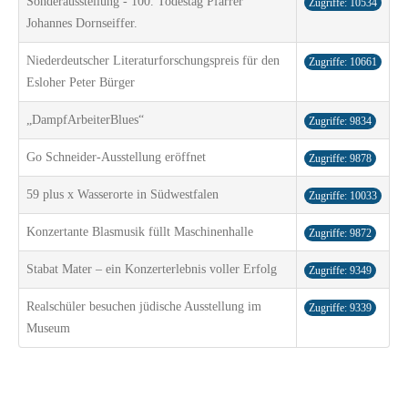
Sonderausstellung - 100. Todestag Pfarrer
Zugriffe: 10534
Johannes Dornseiffer.
Niederdeutscher Literaturforschungspreis für den
Zugriffe: 10661
Esloher Peter Bürger
„DampfArbeiterBlues“
Zugriffe: 9834
Go Schneider-Ausstellung eröffnet
Zugriffe: 9878
59 plus x Wasserorte in Südwestfalen
Zugriffe: 10033
Konzertante Blasmusik füllt Maschinenhalle
Zugriffe: 9872
Stabat Mater – ein Konzerterlebnis voller Erfolg
Zugriffe: 9349
Realschüler besuchen jüdische Ausstellung im
Zugriffe: 9339
Museum