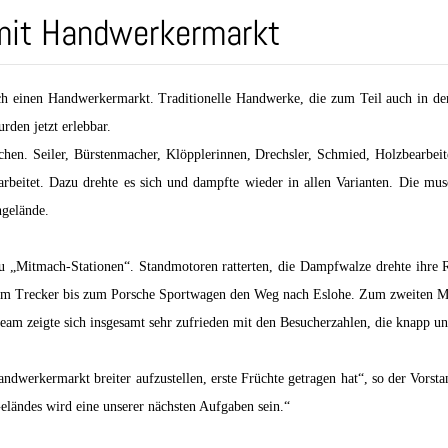
mit Handwerkermarkt
h einen Handwerkermarkt. Traditionelle Handwerke, die zum Teil auch in de
rden jetzt erlebbar.
hen. Seiler, Bürstenmacher, Klöpplerinnen, Drechsler, Schmied, Holzbearbeite
rbeitet. Dazu drehte es sich und dampfte wieder in allen Varianten. Die m
gelände.
zu „Mitmach-Stationen“. Standmotoren ratterten, die Dampfwalze drehte ihre 
om Trecker bis zum Porsche Sportwagen den Weg nach Eslohe. Zum zweiten Ma
 zeigte sich insgesamt sehr zufrieden mit den Besucherzahlen, die knapp un
ndwerkermarkt breiter aufzustellen, erste Früchte getragen hat“, so der Vors
ländes wird eine unserer nächsten Aufgaben sein.“