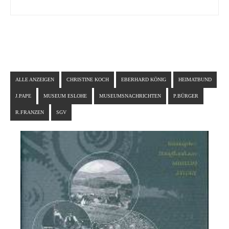
ALLE ANZEIGEN
CHRISTINE KOCH
EBERHARD KÖNIG
HEIMATBUND
J.PAPE
MUSEUM ESLOHE
MUSEUMSNACHRICHTEN
P.BÜRGER
R.FRANZEN
SGV