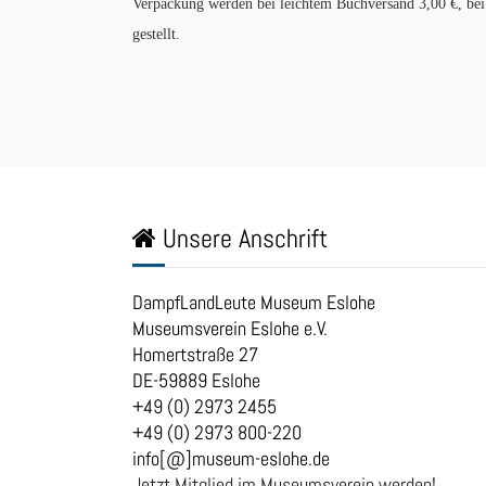
Verpackung werden bei leichtem Buchversand 3,00 €, be
gestellt.
Unsere Anschrift
DampfLandLeute Museum Eslohe
Museumsverein Eslohe e.V.
Homertstraße 27
DE-59889 Eslohe
+49 (0) 2973 2455
+49 (0) 2973 800-220
info[@]museum-eslohe.de
Jetzt Mitglied im Museumsverein werden!