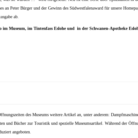
ises an Peter Bürger und der Gewinn des Südwestfalenaward für unsere Homepag
usgabe ab.
ro im Museum, im Tintenfass Eslohe und in der Schwanen-Apotheke Esloh
fnungszeiten des Museums weitere Artikel an, unter anderem: Dampfmaschine
ten und Bücher zur Touristik und spezielle Museumsartikel. Während der Öff
duziert angeboten.