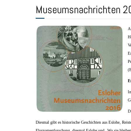
Museumsnachrichten 2
A
H
V
E
P
(
E
I
G
D
Diesmal gibt es historische Geschichten aus Eslohe, Rei
Flurnamenforschung, diesmal Eslohe und „Wo sie bleiben