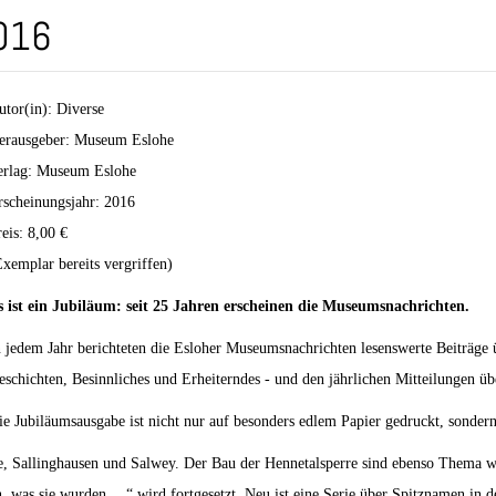
016
utor(in): Diverse
erausgeber: Museum Eslohe
erlag: Museum Eslohe
rscheinungsjahr: 2016
reis: 8,00 €
Exemplar bereits vergriffen)
s ist ein Jubiläum: seit 25 Jahren erscheinen die Museumsnachrichten.
n jedem Jahr berichteten die Esloher Museumsnachrichten lesenswerte Beiträge 
eschichten, Besinnliches und Erheiterndes - und den jährlichen Mitteilungen ü
ie Jubiläumsausgabe ist nicht nur auf besonders edlem Papier gedruckt, sonder
ste, Sallinghausen und Salwey. Der Bau der Hennetalsperre sind ebenso Thema 
, was sie wurden …“ wird fortgesetzt. Neu ist eine Serie über Spitznamen in 