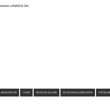
seums erhältlich bei:
HEIMATBUND
J.PAPE
MUSEUM ESLOHE
MUSEUMSNACHRICHTEN
P.BÜRGE