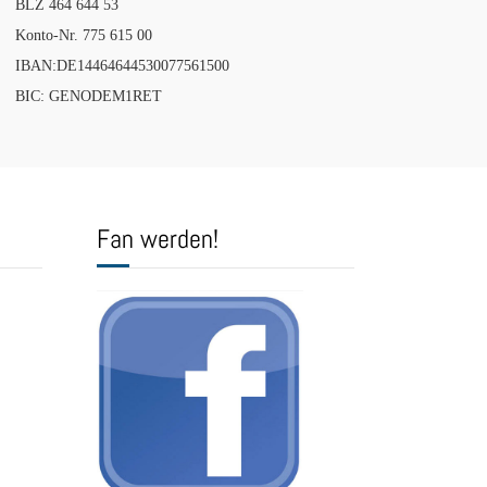
BLZ 464 644 53
Konto-Nr. 775 615 00
IBAN:DE14464644530077561500
BIC: GENODEM1RET
Fan werden!