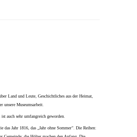
über Land und Leute, Geschichtliches aus der Heimat,
ber unsere Museumsarbeit.
n ist auch sehr umfangreich geworden.
wie das Jahr 1816, das „Jahr ohne Sommer“. Die Reihen:
der Gemeinde: die Hölter machen den Anfang. Die