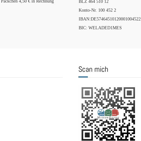
i Päckchen 4,50 € in Rechnung
BLZ 464 510 12
Konto-Nr. 100 452 2
IBAN:DE57464510120001004522
BIC: WELADED1MES
Scan mich