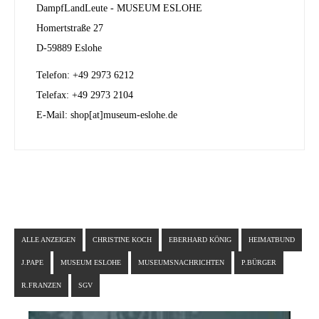
DampfLandLeute - MUSEUM ESLOHE
Homertstraße 27
D-59889 Eslohe
Telefon: +49 2973 6212
Telefax: +49 2973 2104
E-Mail: shop[at]museum-eslohe.de
ALLE ANZEIGEN
CHRISTINE KOCH
EBERHARD KÖNIG
HEIMATBUND
J.PAPE
MUSEUM ESLOHE
MUSEUMSNACHRICHTEN
P.BÜRGER
R.FRANZEN
SGV