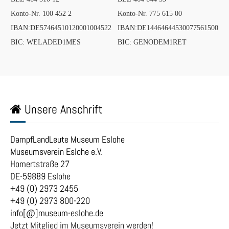
Konto-Nr. 100 452 2
Konto-Nr. 775 615 00
IBAN:DE57464510120001004522
IBAN:DE14464644530077561500
BIC: WELADED1MES
BIC: GENODEM1RET
Unsere Anschrift
DampfLandLeute Museum Eslohe
Museumsverein Eslohe e.V.
Homertstraße 27
DE-59889 Eslohe
+49 (0) 2973 2455
+49 (0) 2973 800-220
info[@]museum-eslohe.de
Jetzt Mitglied im Museumsverein werden!