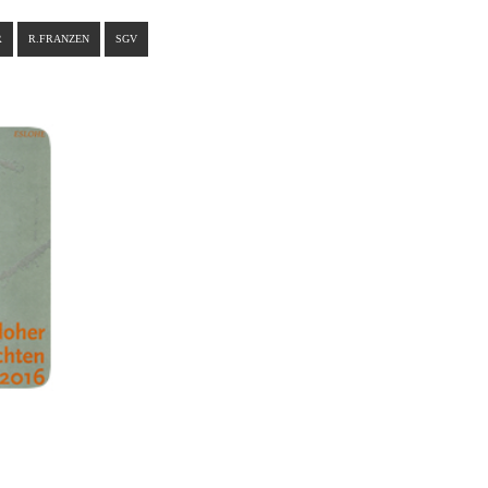
R
R.FRANZEN
SGV