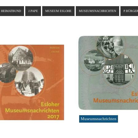
HEIMATBUND
J.PAPE
MUSEUM ESLOHE
MUSEUMSNACHRICHTEN
P.BÜRGE
Museumsnachrichten